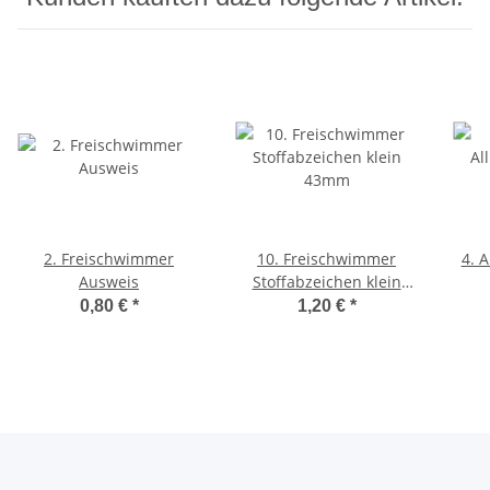
2. Freischwimmer
10. Freischwimmer
4. 
Ausweis
Stoffabzeichen klein
43mm
0,80 €
*
1,20 €
*